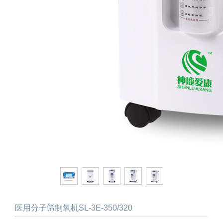
医用分子筛制氧机SL-3E-350/320