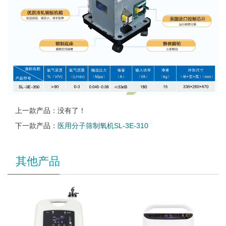
上一款产品：没有了！
下一款产品：
医用分子筛制氧机SL-3E-310
其他产品