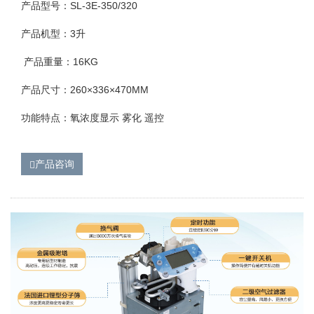
产品型号：SL-3E-350/320
产品机型：3升
产品重量：16KG
产品尺寸：260×336×470MM
功能特点：氧浓度显示 雾化 遥控
产品咨询