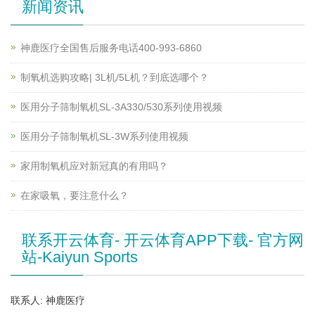
新闻资讯
神鹿医疗全国售后服务电话400-993-6860
制氧机选购攻略| 3L机/5L机？到底选哪个？
医用分子筛制氧机SL-3A330/530系列使用视频
医用分子筛制氧机SL-3W系列使用视频
家用制氧机应对新冠真的有用吗？
在家吸氧，要注意什么？
联系开云体育- 开云体育APP下载- 官方网
站-Kaiyun Sports
联系人: 神鹿医疗