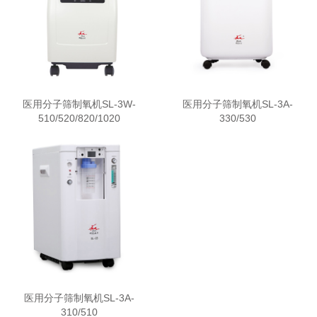
医用分子筛制氧机SL-3W-
医用分子筛制氧机SL-3A-
510/520/820/1020
330/530
医用分子筛制氧机SL-3A-
310/510