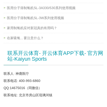
医用分子筛制氧机SL-3A330/530系列使用视频
医用分子筛制氧机SL-3W系列使用视频
家用制氧机应对新冠真的有用吗？
在家吸氧，要注意什么？
联系开云体育- 开云体育APP下载- 官方网
站-Kaiyun Sports
联系人: 神鹿医疗
联系电话: 400-993-6860
QQ:14675016（同微信）
联系地址: 北京市房山区琉璃河镇