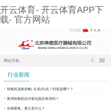
开云体育- 开云体育APP下
载- 官方网站
语言选择:
网站导航
Toggl
navig
行业新闻
制氧机选购攻略| 3L机/5L机？到底选哪个？
家用制氧机应对新冠真的有用吗？
在家吸氧，要注意什么？