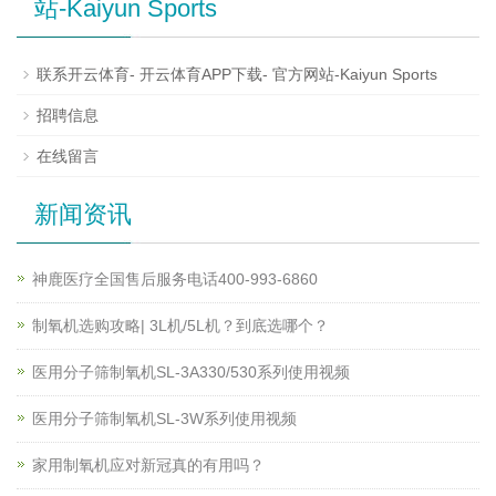
站-Kaiyun Sports
联系开云体育- 开云体育APP下载- 官方网站-Kaiyun Sports
招聘信息
在线留言
新闻资讯
神鹿医疗全国售后服务电话400-993-6860
制氧机选购攻略| 3L机/5L机？到底选哪个？
医用分子筛制氧机SL-3A330/530系列使用视频
医用分子筛制氧机SL-3W系列使用视频
家用制氧机应对新冠真的有用吗？