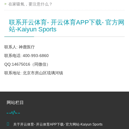
在家吸氧，要注意什么？
联系开云体育- 开云体育APP下载- 官方网
站-Kaiyun Sports
联系人: 神鹿医疗
联系电话: 400-993-6860
QQ:14675016（同微信）
联系地址: 北京市房山区琉璃河镇
网站栏目
关于开云体育- 开云体育APP下载- 官方网站-Kaiyun Sports