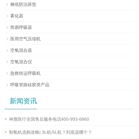
褥疮防治床垫
雾化器
简易呼吸器
医用空气压缩机
空氧混合器
空氧混合仪
急救转运呼吸机
呼吸管路硅胶类产品
新闻资讯
神鹿医疗全国售后服务电话400-993-6860
制氧机选购攻略| 3L机/5L机？到底选哪个？