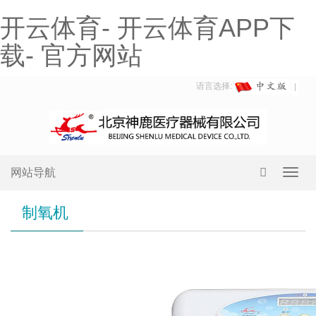
开云体育- 开云体育APP下
载- 官方网站
语言选择:
网站导航
Toggl
navig
制氧机