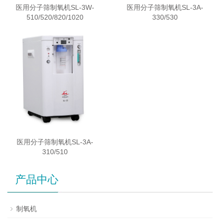
医用分子筛制氧机SL-3W-
医用分子筛制氧机SL-3A-
510/520/820/1020
330/530
医用分子筛制氧机SL-3A-
310/510
产品中心
制氧机