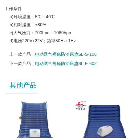
工作条件
a)环境温度：5℃～40℃
b)相对湿度：≤80%
c)大气压力：700hpa～1060hpa
d)电压220V±22V；频率50Hz±1Hz
上一款产品：
电动透气褥疮防治床垫SL-S-106
下一款产品：
电动透气褥疮防治床垫SL-F-602
其他产品