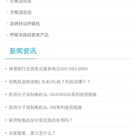
空氧混合器
空氧混合仪
急救转运呼吸机
呼吸管路硅胶类产品
新闻资讯
神鹿医疗全国售后服务电话400-993-6860
制氧机选购攻略| 3L机/5L机？到底选哪个？
医用分子筛制氧机SL-3A330/530系列使用视频
医用分子筛制氧机SL-3W系列使用视频
家用制氧机应对新冠真的有用吗？
在家吸氧，要注意什么？