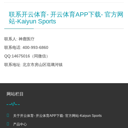
联系开云体育- 开云体育APP下载- 官方网
站-Kaiyun Sports
联系人: 神鹿医疗
联系电话: 400-993-6860
QQ:14675016（同微信）
联系地址: 北京市房山区琉璃河镇
网站栏目
关于开云体育- 开云体育APP下载- 官方网站-Kaiyun Sports
产品中心