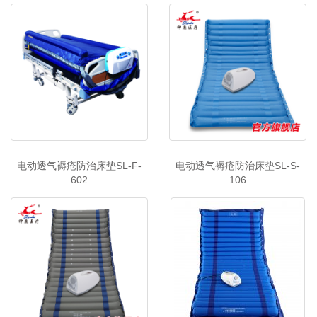
电动透气褥疮防治床垫SL-F-
电动透气褥疮防治床垫SL-S-
602
106